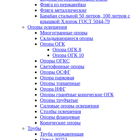
Фляга из нержавейки
Фляги металлические
Барабан стальной 50 литров, 100 литров с
крышкой Хлопок ГОСТ 5044-79
Опоры освещения
Многогранные опоры
Складывающиеся опоры
Опора ОГК
Опора ОГК 8
Опора ОГК 10
Опоры ОГКС
Светофорные опоры
Опоры ОСФГ
Опора парковая
Опоры торшерные
Опора НФГ
Опоры гранёные конические ОГК
Опоры трубчатые
Силовые опоры освещения
Столбы освещения
Опоры фланцевые
Конические опоры
Трубы
Труба нержавеющая
Отвод 30753