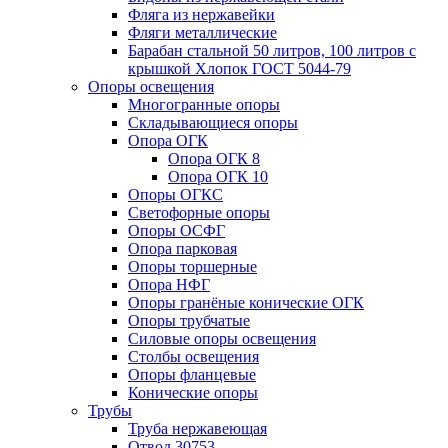
Фляга из нержавейки
Фляги металлические
Барабан стальной 50 литров, 100 литров с
крышкой Хлопок ГОСТ 5044-79
Опоры освещения
Многогранные опоры
Складывающиеся опоры
Опора ОГК
Опора ОГК 8
Опора ОГК 10
Опоры ОГКС
Светофорные опоры
Опоры ОСФГ
Опора парковая
Опоры торшерные
Опора НФГ
Опоры гранёные конические ОГК
Опоры трубчатые
Силовые опоры освещения
Столбы освещения
Опоры фланцевые
Конические опоры
Трубы
Труба нержавеющая
Отвод 30753