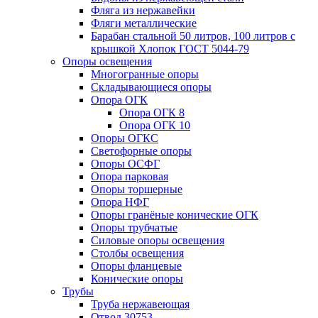
Фляга из нержавейки
Фляги металлические
Барабан стальной 50 литров, 100 литров с
крышкой Хлопок ГОСТ 5044-79
Опоры освещения
Многогранные опоры
Складывающиеся опоры
Опора ОГК
Опора ОГК 8
Опора ОГК 10
Опоры ОГКС
Светофорные опоры
Опоры ОСФГ
Опора парковая
Опоры торшерные
Опора НФГ
Опоры гранёные конические ОГК
Опоры трубчатые
Силовые опоры освещения
Столбы освещения
Опоры фланцевые
Конические опоры
Трубы
Труба нержавеющая
Отвод 30753